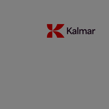
Ratkaisut
Sijoittajat
Vastuullisuus
Työpaikat
News & Insights
Yhteystiedot
Kalmar etusivu
/
News & Insights
/
Artikkelit
/
Hanseatic Global
Terminals Le Havre takes a delivery of 14 Kalmar Hybrid straddle
carriers
Share:
KALMAR.HE
€
38.30
Hanseatic Global Terminals Le